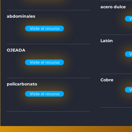
acero dulce
abdominales
V
Visite el recurso
Latón
OJEADA
V
Visite el recurso
Cobre
policarbonato
V
Visite el recurso