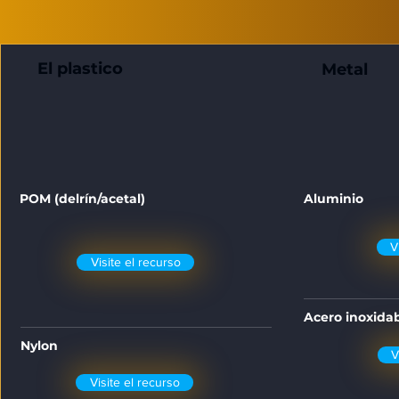
El plastico
Metal
POM (delrín/acetal)
Aluminio
V
Visite el recurso
Acero inoxida
Nylon
V
Visite el recurso