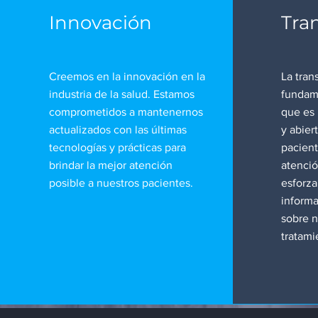
Innovación
Tra
Creemos en la innovación en la
La tran
industria de la salud. Estamos
fundam
comprometidos a mantenernos
que es 
actualizados con las últimas
y abier
tecnologías y prácticas para
pacient
brindar la mejor atención
atenci
posible a nuestros pacientes.
esforza
informa
sobre n
tratami